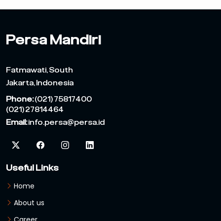
Persa Mandiri
Fatmawati, South
Jakarta, Indonesia
Phone:
(021) 75817400
(021) 27814464
Email:
info.persa@persa.id
Useful Links
Home
About us
Career